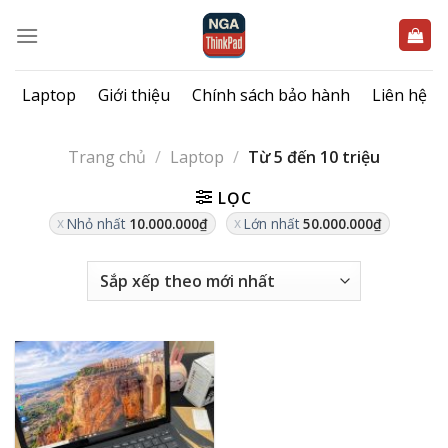
Bỏ
qua
nội
dung
Laptop
Giới thiệu
Chính sách bảo hành
Liên hệ
Trang chủ
/
Laptop
/
Từ 5 đến 10 triệu
LỌC
Nhỏ nhất
10.000.000
₫
Lớn nhất
50.000.000
₫