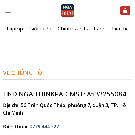
Bỏ
qua
nội
dung
Laptop
Giới thiệu
Chính sách bảo hành
Liên hệ
VỀ CHÚNG TÔI
HKD NGA THINKPAD MST: 8533255084
Địa chỉ
: 56 Trần Quốc Thảo, phường 7, quận 3, TP. Hồ
Chí Minh
Điện thoại
:
0779 444 222