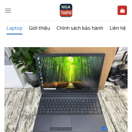
Bỏ
qua
nội
dung
Laptop
Giới thiệu
Chính sách bảo hành
Liên hệ