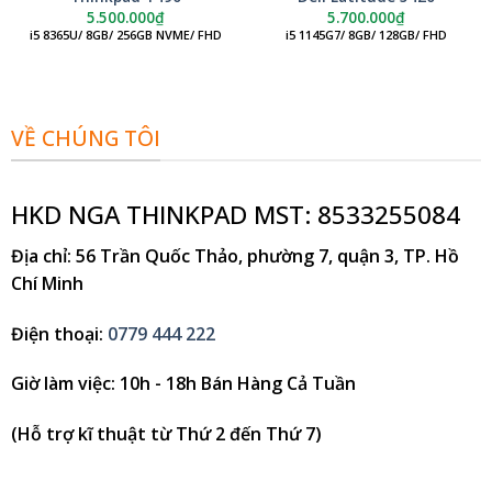
5.500.000
₫
5.700.000
₫
i5 8365U/ 8GB/ 256GB NVME/ FHD
i5 1145G7/ 8GB/ 128GB/ FHD
VỀ CHÚNG TÔI
HKD NGA THINKPAD MST: 8533255084
Địa chỉ
: 56 Trần Quốc Thảo, phường 7, quận 3, TP. Hồ
Chí Minh
Điện thoại
:
0779 444 222
Giờ làm việc
: 10h - 18h Bán Hàng Cả Tuần
(Hỗ trợ kĩ thuật từ Thứ 2 đến Thứ 7)