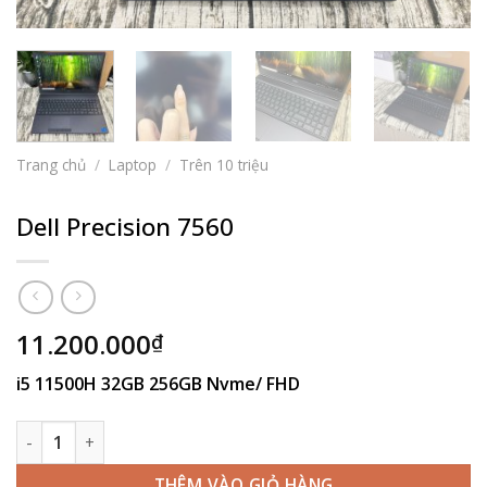
Trang chủ
/
Laptop
/
Trên 10 triệu
Dell Precision 7560
11.200.000
₫
i5 11500H 32GB 256GB Nvme/ FHD
Dell Precision 7560 số lượng
THÊM VÀO GIỎ HÀNG