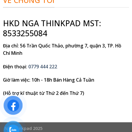
VỀ CHÚNG TÔI
HKD NGA THINKPAD MST:
8533255084
Địa chỉ
: 56 Trần Quốc Thảo, phường 7, quận 3, TP. Hồ
Chí Minh
Điện thoại
:
0779 444 222
Giờ làm việc
: 10h - 18h Bán Hàng Cả Tuần
(Hỗ trợ kĩ thuật từ Thứ 2 đến Thứ 7)
Ngathinkpad 2025