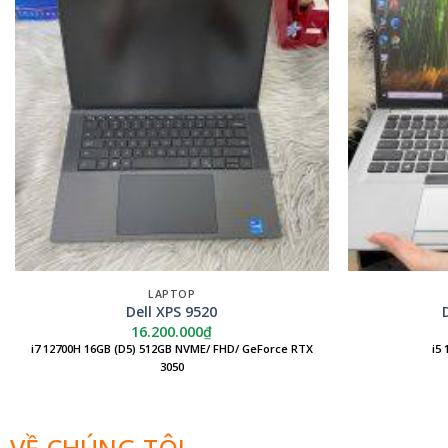
LAPTOP
Dell XPS 9520
16.200.000
₫
i7 12700H 16GB (D5) 512GB NVME/ FHD/ GeForce RTX
i5
3050