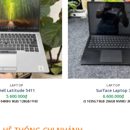
LAPTOP
LAPTOP
Dell Latitude 5411
Surface Laptop 
5.600.000
₫
6.600.000
₫
 10400H/ 8GB/ 128GB/ FHD
i5 1035G7 8GB 256GB NVME/ 