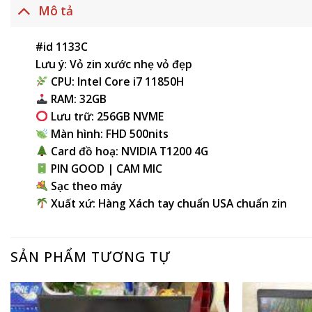
Mô tả
#id 1133C
Lưu ý: Vỏ zin xước nhẹ vỏ đẹp
CPU: Intel Core i7 11850H
RAM: 32GB
Lưu trữ: 256GB NVME
Màn hình: FHD 500nits
Card đồ hoạ: NVIDIA T1200 4G
PIN GOOD | CAM MIC
Sạc theo máy
Xuất xứ: Hàng Xách tay chuẩn USA chuẩn zin
SẢN PHẨM TƯƠNG TỰ