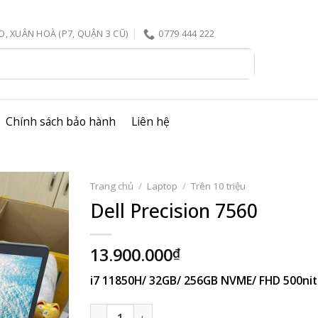
, XUÂN HOÀ (P7, QUẬN 3 CŨ)
0779 444 222
Chính sách bảo hành
Liên hệ
Trang chủ
/
Laptop
/
Trên 10 triệu
Dell Precision 7560
13.900.000
₫
i7 11850H/ 32GB/ 256GB NVME/ FHD 500nit
Dell Precision 7560 số lượng