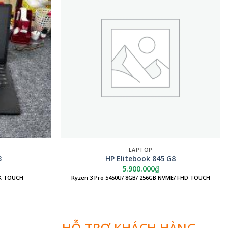
LAPTOP
3
HP Elitebook 845 G8
5.900.000
₫
2K TOUCH
Ryzen 3 Pro 5450U/ 8GB/ 256GB NVME/ FHD TOUCH