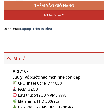
THÊM VÀO GIỎ HÀNG
MUA NGAY
Danh mục:
Laptop
,
Trên 10 triệu
Mô tả
#id 7167
Lưu ý: Vỏ xước,hao mòn nhẹ còn đẹp
CPU: Intel Core i7 11850H
RAM: 32GB
Lưu trữ: 512GB NVME 77%
Màn hình: FHD 500nits
Card đồ hoạ: NVIDIA T1200 4G