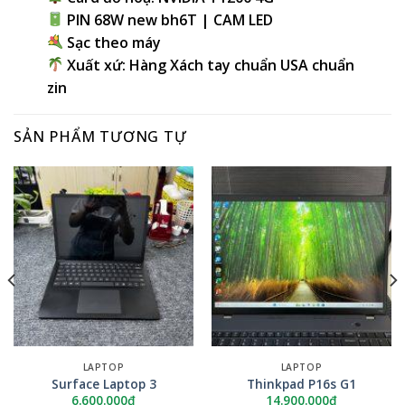
PIN 68W new bh6T | CAM LED
Sạc theo máy
Xuất xứ: Hàng Xách tay chuẩn USA chuẩn
zin
SẢN PHẨM TƯƠNG TỰ
LAPTOP
LAPTOP
Surface Laptop 3
Thinkpad P16s G1
6.600.000
₫
14.900.000
₫