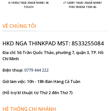
n
i5 1035G7 8GB 256GB NVME/ 2K
i7 1260P/ 16GB/ 256GB NVME/
TOUCH
FHD/ NVIDIA T550 4G
900.000₫.
VỀ CHÚNG TÔI
HKD NGA THINKPAD MST: 8533255084
Địa chỉ
: 56 Trần Quốc Thảo, phường 7, quận 3, TP. Hồ
Chí Minh
Điện thoại
:
0779 444 222
Giờ làm việc
: 10h - 18h Bán Hàng Cả Tuần
(Hỗ trợ kĩ thuật từ Thứ 2 đến Thứ 7)
HỆ THỐNG CHI NHÁNH