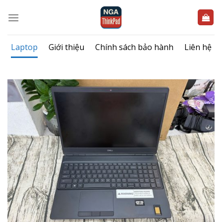
Bỏ
qua
nội
dung
Laptop
Giới thiệu
Chính sách bảo hành
Liên hệ