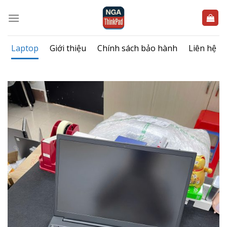
Bỏ
qua
nội
dung
Laptop
Giới thiệu
Chính sách bảo hành
Liên hệ