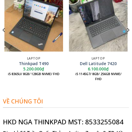
LAPTOP
LAPTOP
Thinkpad T490
Dell Latitude 7420
5.200.000
₫
6.100.000
₫
i5 8365U/ 8GB/ 128GB NVME/ FHD
i5 1145G7/ 8GB/ 256GB NVME/
FHD
VỀ CHÚNG TÔI
HKD NGA THINKPAD MST: 8533255084