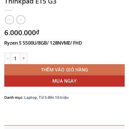
Thinkpad E15 G3
6.000.000
₫
Ryzen 5 5500U/8GB/ 128NVME/ FHD
Thinkpad E15 G3 số lượng
THÊM VÀO GIỎ HÀNG
MUA NGAY
Danh mục:
Laptop
,
Từ 5 đến 10 triệu