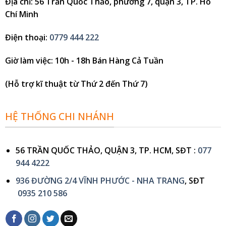
Địa chỉ
: 56 Trần Quốc Thảo, phường 7, quận 3, TP. Hồ
Chí Minh
Điện thoại
:
0779 444 222
Giờ làm việc
: 10h - 18h Bán Hàng Cả Tuần
(Hỗ trợ kĩ thuật từ Thứ 2 đến Thứ 7)
HỆ THỐNG CHI NHÁNH
56 TRẦN QUỐC THẢO, QUẬN 3, TP. HCM, SĐT :
077
944 4222
936 ĐƯỜNG 2/4 VĨNH PHƯỚC - NHA TRANG
, SĐT
0935 210 586