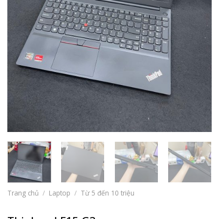
Trang chủ
/
Laptop
/
Từ 5 đến 10 triệu