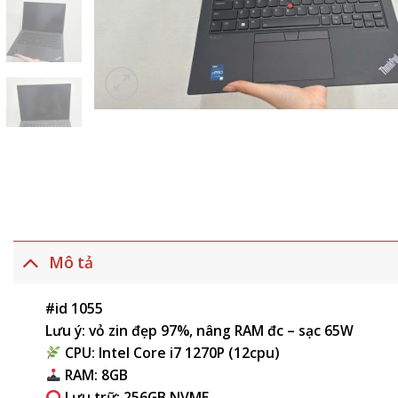
Mô tả
#id 1055
Lưu ý: vỏ zin đẹp 97%, nâng RAM đc – sạc 65W
CPU: Intel Core i7 1270P (12cpu)
RAM: 8GB
Lưu trữ: 256GB NVME