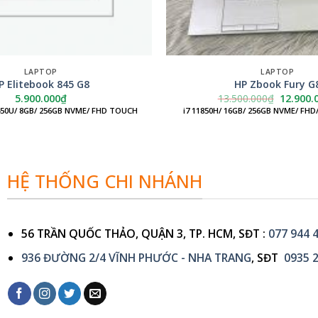
LAPTOP
LAPTOP
P Elitebook 845 G8
HP Zbook Fury G
Giá
5.900.000
₫
13.500.000
₫
12.900.
gốc
450U/ 8GB/ 256GB NVME/ FHD TOUCH
i7 11850H/ 16GB/ 256GB NVME/ FHD
là:
13.500.
HỆ THỐNG CHI NHÁNH
56 TRẦN QUỐC THẢO, QUẬN 3, TP. HCM, SĐT :
077 944 
936 ĐƯỜNG 2/4 VĨNH PHƯỚC - NHA TRANG
, SĐT
0935 2