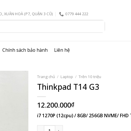
, XUÂN HOÀ (P7, QUẬN 3 CŨ)
0779 444 222
Chính sách bảo hành
Liên hệ
Trang chủ
/
Laptop
/
Trên 10 triệu
Thinkpad T14 G3
12.200.000
₫
i7 1270P (12cpu) / 8GB/ 256GB NVME/ FH
Thinkpad T14 G3 số lượng