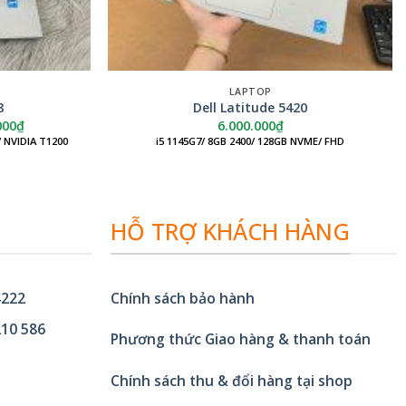
LAPTOP
8
Dell Latitude 5420
Giá
000
₫
6.000.000
₫
hiện
/ NVIDIA T1200
i5 1145G7/ 8GB 2400/ 128GB NVME/ FHD
tại
000₫.
là:
12.900.000₫.
HỖ TRỢ KHÁCH HÀNG
4222
Chính sách bảo hành
10 586
Phương thức Giao hàng & thanh toán
Chính sách thu & đổi hàng tại shop