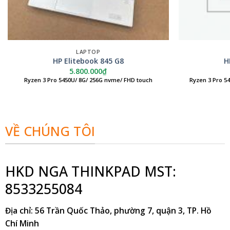
LAPTOP
HP Elitebook 845 G8
H
5.800.000
₫
Ryzen 3 Pro 5450U/ 8G/ 256G nvme/ FHD touch
Ryzen 3 Pro 5
VỀ CHÚNG TÔI
HKD NGA THINKPAD MST:
8533255084
Địa chỉ
: 56 Trần Quốc Thảo, phường 7, quận 3, TP. Hồ
Chí Minh