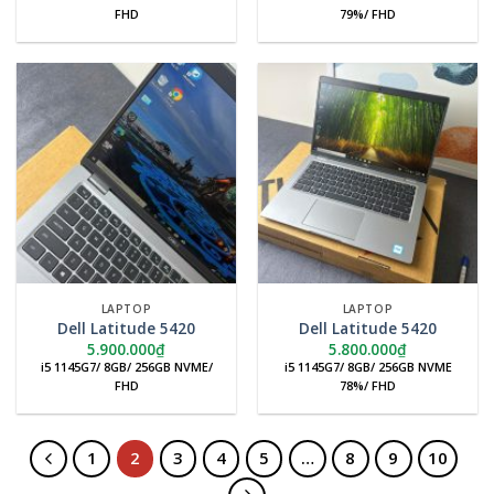
FHD
79%/ FHD
LAPTOP
LAPTOP
Dell Latitude 5420
Dell Latitude 5420
5.900.000
₫
5.800.000
₫
i5 1145G7/ 8GB/ 256GB NVME/
i5 1145G7/ 8GB/ 256GB NVME
FHD
78%/ FHD
1
2
3
4
5
…
8
9
10