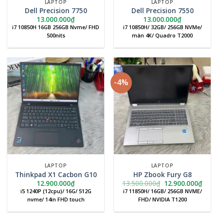
LAPTOP
LAPTOP
Dell Precision 7750
Dell Precision 7550
13.000.000
₫
13.000.000
₫
i7 10850H 16GB 256GB Nvme/ FHD
i7 10850H/ 32GB/ 256GB NVMe/
500nits
màn 4K/ Quadro T2000
-4%
LAPTOP
LAPTOP
Thinkpad X1 Cacbon G10
HP Zbook Fury G8
Giá
Giá
12.900.000
₫
13.500.000
₫
12.900.000
₫
gốc
hiện
i5 1240P (12cpu)/ 16G/ 512G
i7 11850H/ 16GB/ 256GB NVME/
là:
tại
nvme/ 14in FHD touch
FHD/ NVIDIA T1200
13.500.000₫.
là:
12.9