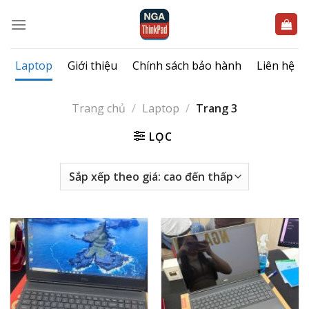
Bỏ
qua
nội
dung
Laptop
Giới thiệu
Chính sách bảo hành
Liên hệ
Trang chủ
/
Laptop
/
Trang 3
LỌC