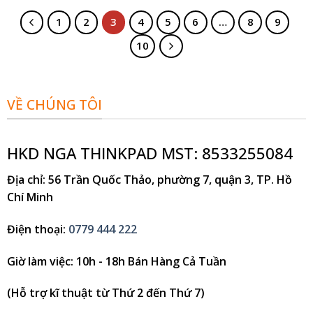
1
2
3
4
5
6
…
8
9
10
VỀ CHÚNG TÔI
HKD NGA THINKPAD MST: 8533255084
Địa chỉ
: 56 Trần Quốc Thảo, phường 7, quận 3, TP. Hồ
Chí Minh
Điện thoại
:
0779 444 222
Giờ làm việc
: 10h - 18h Bán Hàng Cả Tuần
(Hỗ trợ kĩ thuật từ Thứ 2 đến Thứ 7)