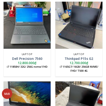
LAPTOP
LAPTOP
Dell Precision 7560
Thinkpad P15s G2
12.800.000
₫
12.700.000
₫
i7 11850H/ 32G/ 256G nvme/ FHD
i7 1165G7/ 16GB/ 256GB NVME/
FHD/ T500 4G
Mới