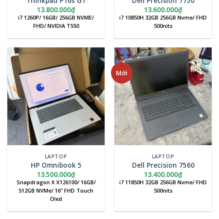
Thinkpad P16s G1
Dell Precision 7750
13.800.000
₫
13.600.000
₫
i7 1260P/ 16GB/ 256GB NVME/
i7 10850H 32GB 256GB Nvme/ FHD
FHD/ NVIDIA T550
500nits
Mới
LAPTOP
LAPTOP
HP Omnibook 5
Dell Precision 7560
13.500.000
₫
13.400.000
₫
Snapdragon X X126100/ 16GB/
i7 11850H 32GB 256GB Nvme/ FHD
512GB NVMe/ 16” FHD Touch
500nits
Oled