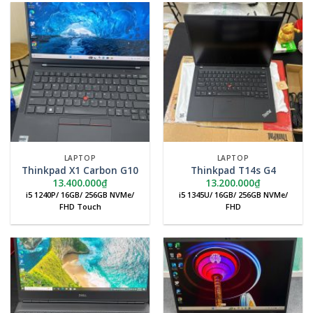
LAPTOP
LAPTOP
Thinkpad X1 Carbon G10
Thinkpad T14s G4
13.400.000
₫
13.200.000
₫
i5 1240P/ 16GB/ 256GB NVMe/
i5 1345U/ 16GB/ 256GB NVMe/
FHD Touch
FHD