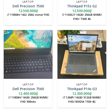
LAPTOP
LAPTOP
Dell Precision 7560
Thinkpad P15s G2
12.500.000
₫
12.500.000
₫
i7 11850H/ 16G/ 256G nvme/ FHD
i7 1165G7/ 16GB/ 256GB NVME/
FHD/ T500 4G
LAPTOP
LAPTOP
Dell Precision 7560
Thinkpad P14s G3
12.400.000
₫
12.300.000
₫
i7 11850H/ 16GB/ 256GB NVME/
i7 1260P/ 16GB/ 512GB NVME/
FHD 500nits
FHD/ NVIDIA T550 4G