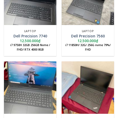
LAPTOP
LAPTOP
Dell Precision 7740
Dell Precision 7560
12.500.000
₫
12.500.000
₫
i7 9750H 32GB 256GB Nvme /
i7 11850H/ 32G/ 256G nvme 79%/
FHD/ RTX 4000 8GB
FHD