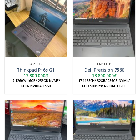
LAPTOP
LAPTOP
Thinkpad P16s G1
Dell Precision 7560
13.800.000
₫
13.800.000
₫
i7 1260P/ 16GB/ 256GB NVME/
i7 11850H/ 32GB/ 256GB NVMe/
FHD/ NVIDIA T550
FHD 500nits/ NVIDIA T1200