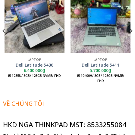
LAPTOP
LAPTOP
Dell Latitude 5430
Dell Latitude 5411
6.400.000
₫
5.700.000
₫
i5 1235U/ 8GB/ 128GB NVME/ FHD
i5 10400H/ 8GB/ 128GB NVME/
FHD
VỀ CHÚNG TÔI
HKD NGA THINKPAD MST: 8533255084