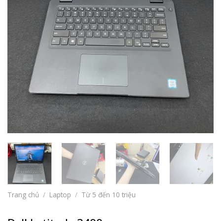
Trang chủ
/
Laptop
/
Từ 5 đến 10 triệu