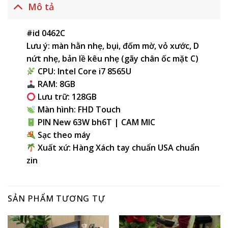
Mô tả
#id 0462C
Lưu ý: màn hằn nhẹ, bụi, đốm mờ, vỏ xước, D
nứt nhẹ, bản lề kêu nhẹ (gãy chân ốc mặt C)
CPU: Intel Core i7 8565U
RAM: 8GB
Lưu trữ: 128GB
Màn hình: FHD Touch
PIN New 63W bh6T | CAM MIC
Sạc theo máy
Xuất xứ: Hàng Xách tay chuẩn USA chuẩn
zin
SẢN PHẨM TƯƠNG TỰ