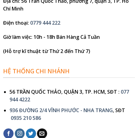
Địa chỉ
: 56 Trần Quốc Thảo, phường 7, quận 3, TP. Hồ
Chí Minh
Điện thoại
:
0779 444 222
Giờ làm việc
: 10h - 18h Bán Hàng Cả Tuần
(Hỗ trợ kĩ thuật từ Thứ 2 đến Thứ 7)
HỆ THỐNG CHI NHÁNH
56 TRẦN QUỐC THẢO, QUẬN 3, TP. HCM, SĐT :
077
944 4222
936 ĐƯỜNG 2/4 VĨNH PHƯỚC - NHA TRANG
, SĐT
0935 210 586