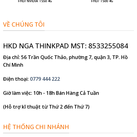
FHD/ NVIDIA T550 4G
FHD/ T500 4G
16.500.000₫.
là:
15.900.000₫.
VỀ CHÚNG TÔI
HKD NGA THINKPAD MST: 8533255084
Địa chỉ
: 56 Trần Quốc Thảo, phường 7, quận 3, TP. Hồ
Chí Minh
Điện thoại
:
0779 444 222
Giờ làm việc
: 10h - 18h Bán Hàng Cả Tuần
(Hỗ trợ kĩ thuật từ Thứ 2 đến Thứ 7)
HỆ THỐNG CHI NHÁNH