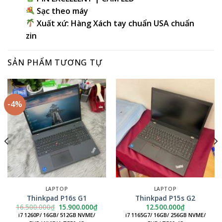
Sạc theo máy
Xuất xứ: Hàng Xách tay chuẩn USA chuẩn
zin
SẢN PHẨM TƯƠNG TỰ
-4%
LAPTOP
LAPTOP
Thinkpad P16s G1
Thinkpad P15s G2
Giá
Giá
16.500.000
₫
15.900.000
₫
12.500.000
₫
gốc
hiện
i7 1260P/ 16GB/ 512GB NVME/
i7 1165G7/ 16GB/ 256GB NVME/
là:
tại