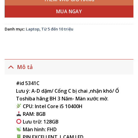
MUA NGAY
Danh mục:
Laptop
,
Từ 5 đến 10 triệu
Mô tả
#id 5341C
Lưu ý: A-D dặm/ Cổng C bị chai ,nhận khó/ Ổ
Toshiba hãng BH 3 Năm- Màn xước mờ.
CPU: Intel Core i5 10400H
RAM: 8GB
Lưu trữ: 128GB
Màn hình: FHD
PIN EXCELLENT | CAM LED