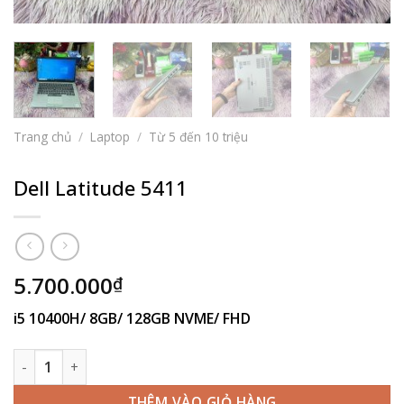
Trang chủ
/
Laptop
/
Từ 5 đến 10 triệu
Dell Latitude 5411
5.700.000
₫
i5 10400H/ 8GB/ 128GB NVME/ FHD
Dell Latitude 5411 số lượng
THÊM VÀO GIỎ HÀNG