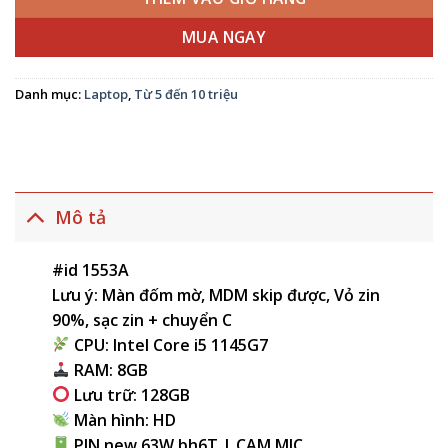
MUA NGAY
Danh mục:
Laptop
,
Từ 5 đến 10 triệu
Mô tả
#id 1553A
Lưu ý: Màn đốm mờ, MDM skip được, Vỏ zin
90%, sạc zin + chuyển C
CPU: Intel Core i5 1145G7
RAM: 8GB
Lưu trữ: 128GB
Màn hình: HD
PIN new 63W bh6T | CAM MIC