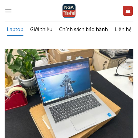
Bỏ
qua
nội
dung
Laptop
Giới thiệu
Chính sách bảo hành
Liên hệ