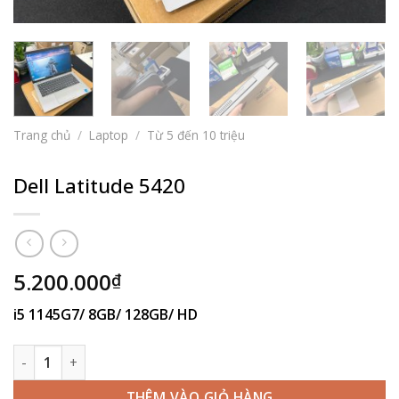
Trang chủ
/
Laptop
/
Từ 5 đến 10 triệu
Dell Latitude 5420
5.200.000
₫
i5 1145G7/ 8GB/ 128GB/ HD
Dell Latitude 5420 số lượng
THÊM VÀO GIỎ HÀNG