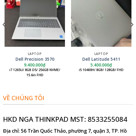
LAPTOP
LAPTOP
Dell Precision 3570
Dell Latitude 5411
9.400.000
₫
5.400.000
₫
i7 1265U/ 8GB D5/ 256GB NVME/
i5 10400H/ 8GB/ 128GB/ FHD
15.6in FHD
VỀ CHÚNG TÔI
HKD NGA THINKPAD MST: 8533255084
Địa chỉ
: 56 Trần Quốc Thảo, phường 7, quận 3, TP. Hồ