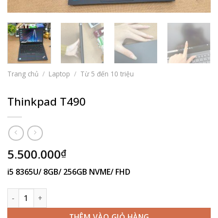
Trang chủ
/
Laptop
/
Từ 5 đến 10 triệu
Thinkpad T490
5.500.000
₫
i5 8365U/ 8GB/ 256GB NVME/ FHD
Thinkpad T490 số lượng
THÊM VÀO GIỎ HÀNG