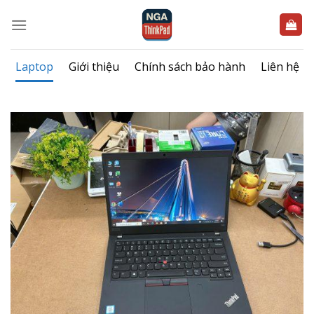
Bỏ
qua
nội
dung
Laptop
Giới thiệu
Chính sách bảo hành
Liên hệ