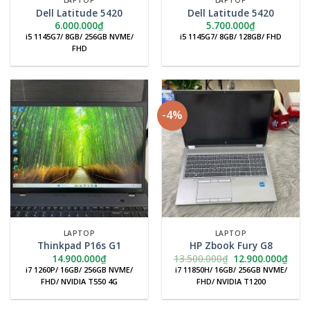
LAPTOP
LAPTOP
Dell Latitude 5420
Dell Latitude 5420
6.000.000
₫
5.700.000
₫
i5 1145G7/ 8GB/ 256GB NVME/
i5 1145G7/ 8GB/ 128GB/ FHD
FHD
-4%
LAPTOP
LAPTOP
Thinkpad P16s G1
HP Zbook Fury G8
Giá
Giá
14.900.000
₫
13.500.000
₫
12.900.000
₫
gốc
hiện
i7 1260P/ 16GB/ 256GB NVME/
i7 11850H/ 16GB/ 256GB NVME/
là:
tại
FHD/ NVIDIA T550 4G
FHD/ NVIDIA T1200
13.500.000₫.
là:
12.9