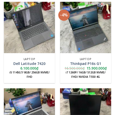
-4%
LAPTOP
LAPTOP
Dell Latitude 7420
Thinkpad P16s G1
Giá
Giá
6.100.000
₫
16.500.000
₫
15.900.000
₫
gốc
hiện
i5 1145G7/ 8GB/ 256GB NVME/
i7 1260P/ 16GB/ 512GB NVME/
là:
tại
FHD
FHD/ NVIDIA T550 4G
16.500.000₫.
là:
15.9