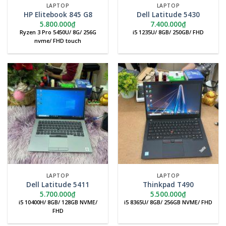
LAPTOP
LAPTOP
HP Elitebook 845 G8
Dell Latitude 5430
5.800.000
₫
7.400.000
₫
Ryzen 3 Pro 5450U/ 8G/ 256G
i5 1235U/ 8GB/ 250GB/ FHD
nvme/ FHD touch
LAPTOP
LAPTOP
Dell Latitude 5411
Thinkpad T490
5.700.000
₫
5.500.000
₫
i5 10400H/ 8GB/ 128GB NVME/
i5 8365U/ 8GB/ 256GB NVME/ FHD
FHD