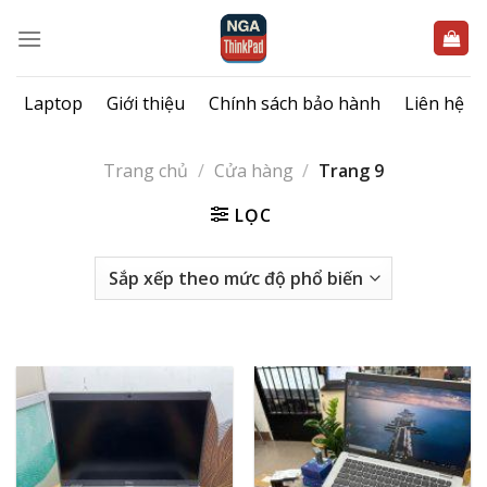
Bỏ
qua
nội
dung
Laptop
Giới thiệu
Chính sách bảo hành
Liên hệ
Trang chủ
/
Cửa hàng
/
Trang 9
LỌC