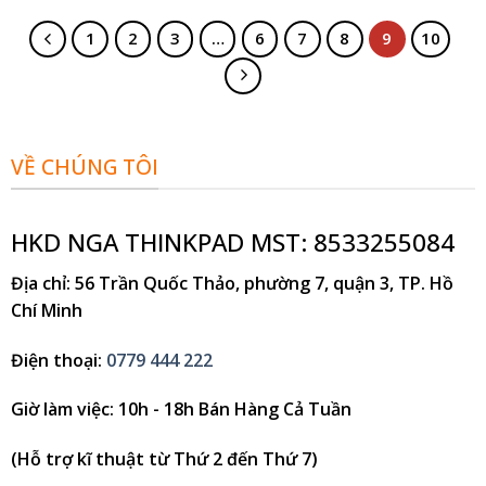
1
2
3
…
6
7
8
9
10
VỀ CHÚNG TÔI
HKD NGA THINKPAD MST: 8533255084
Địa chỉ
: 56 Trần Quốc Thảo, phường 7, quận 3, TP. Hồ
Chí Minh
Điện thoại
:
0779 444 222
Giờ làm việc
: 10h - 18h Bán Hàng Cả Tuần
(Hỗ trợ kĩ thuật từ Thứ 2 đến Thứ 7)