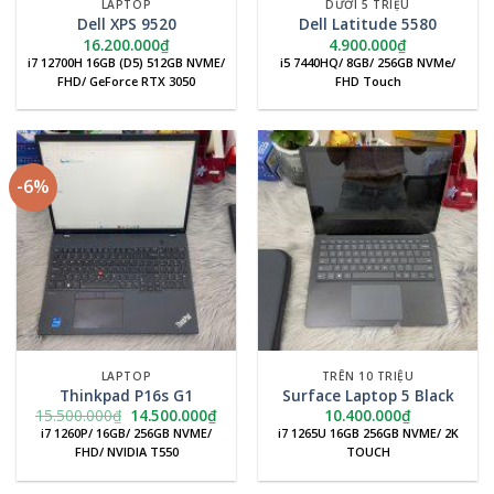
LAPTOP
DƯỚI 5 TRIỆU
Dell XPS 9520
Dell Latitude 5580
16.200.000
₫
4.900.000
₫
i7 12700H 16GB (D5) 512GB NVME/
i5 7440HQ/ 8GB/ 256GB NVMe/
FHD/ GeForce RTX 3050
FHD Touch
-6%
LAPTOP
TRÊN 10 TRIỆU
Thinkpad P16s G1
Surface Laptop 5 Black
Giá
Giá
15.500.000
₫
14.500.000
₫
10.400.000
₫
gốc
hiện
i7 1260P/ 16GB/ 256GB NVME/
i7 1265U 16GB 256GB NVME/ 2K
là:
tại
FHD/ NVIDIA T550
TOUCH
15.500.000₫.
là:
14.500.000₫.