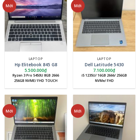
Mới
Mới
LAPTOP
LAPTOP
Hp Elitebook 845 G8
Dell Latitude 5430
5.500.000
₫
7.100.000
₫
Ryzen 3 Pro 5450U 8GB 2666
i5 1235U/ 16GB 2666/ 256GB
256GB NVME/ FHD TOUCH
NVMe/ FHD
Mới
Mới