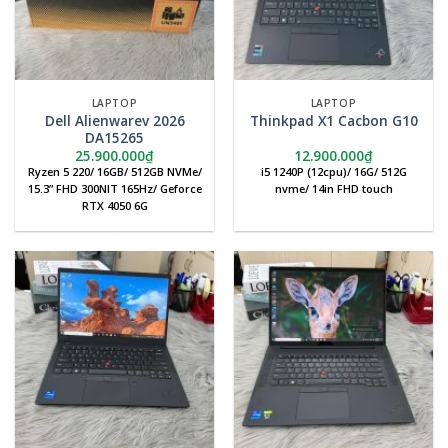
LAPTOP
LAPTOP
Dell Alienwarev 2026
Thinkpad X1 Cacbon G10
DA15265
25.900.000
₫
12.900.000
₫
Ryzen 5 220/ 16GB/ 512GB NVMe/
i5 1240P (12cpu)/ 16G/ 512G
15.3” FHD 300NIT 165Hz/ Geforce
nvme/ 14in FHD touch
RTX 4050 6G