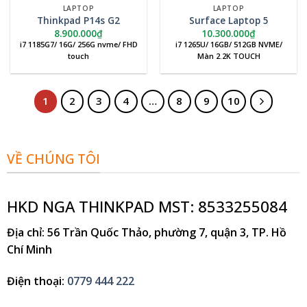
LAPTOP
LAPTOP
Thinkpad P14s G2
Surface Laptop 5
8.900.000
₫
10.300.000
₫
i7 1185G7/ 16G/ 256G nvme/ FHD
i7 1265U/ 16GB/ 512GB NVME/
touch
Màn 2.2K TOUCH
1
2
3
4
…
8
9
10
VỀ CHÚNG TÔI
HKD NGA THINKPAD MST: 8533255084
Địa chỉ
: 56 Trần Quốc Thảo, phường 7, quận 3, TP. Hồ
Chí Minh
Điện thoại
:
0779 444 222