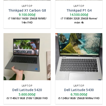
LAPTOP
LAPTOP
Thinkpad X1 Carbon G8
Thinkpad P1 G4
9.100.000
₫
14.500.000
₫
i7 10610U/ 16GB/ 256GB NVME/
i7 11850H 32GB 256GB Nvme/
14in FHD
màn 4k
LAPTOP
LAPTOP
Dell Latitude 5420
Dell Latitude 5430
5.600.000
₫
6.700.000
₫
i5 1145G7/ 8GB 2100/ 128GB/ FHD
i5 1245U/ 8GB/ 256GB NVMe/ FHD