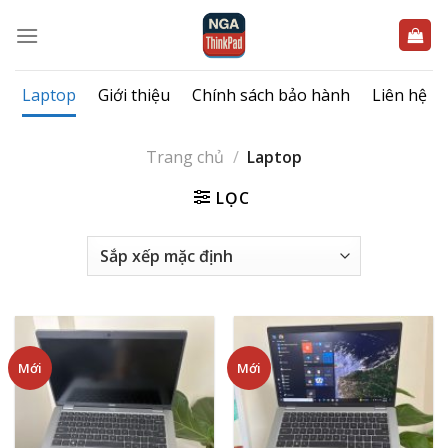
Bỏ
qua
nội
dung
Laptop
Giới thiệu
Chính sách bảo hành
Liên hệ
Trang chủ
/
Laptop
LỌC
Mới
Mới