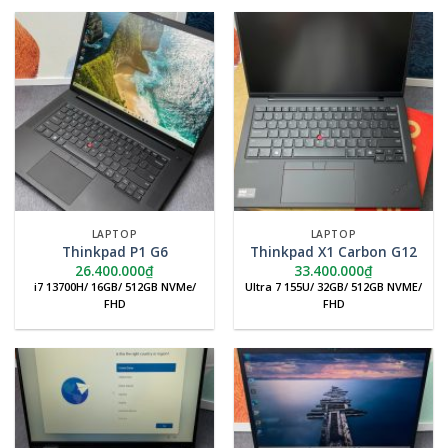
LAPTOP
LAPTOP
Thinkpad P1 G6
Thinkpad X1 Carbon G12
26.400.000
₫
33.400.000
₫
i7 13700H/ 16GB/ 512GB NVMe/
Ultra 7 155U/ 32GB/ 512GB NVME/
FHD
FHD