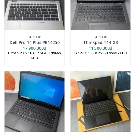
LAPTOP
LAPTOP
Dell Pro 14 Plus PB14250
Thinkpad T14 G3
17.900.000
₫
11.500.000
₫
Ultra 5 236V/ 16GB/ 512GB NVMe/
i7 1270P/ 8GB/ 256GB NVME/ FHD
FHD