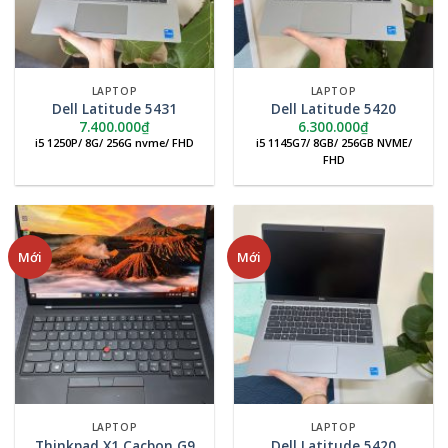
LAPTOP
LAPTOP
Dell Latitude 5431
Dell Latitude 5420
7.400.000
₫
6.300.000
₫
i5 1250P/ 8G/ 256G nvme/ FHD
i5 1145G7/ 8GB/ 256GB NVME/
FHD
Mới
Mới
LAPTOP
LAPTOP
Thinkpad X1 Cacbon G9
Dell Latitude 5420