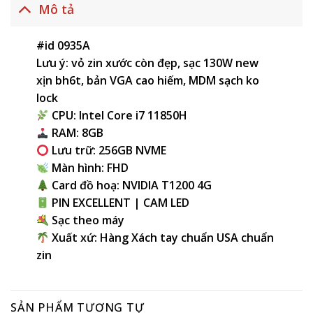
Mô tả
#id 0935A
Lưu ý: vỏ zin xước còn đẹp, sạc 130W new
xịn bh6t, bản VGA cao hiếm, MDM sạch ko
lock
CPU: Intel Core i7 11850H
RAM: 8GB
Lưu trữ: 256GB NVME
Màn hình: FHD
Card đồ hoạ: NVIDIA T1200 4G
PIN EXCELLENT | CAM LED
Sạc theo máy
Xuất xứ: Hàng Xách tay chuẩn USA chuẩn
zin
SẢN PHẨM TƯƠNG TỰ