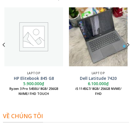
LAPTOP
LAPTOP
HP Elitebook 845 G8
Dell Latitude 7420
5.900.000
₫
6.100.000
₫
Ryzen 3 Pro 5450U/ 8GB/ 256GB
i5 1145G7/ 8GB/ 256GB NVME/
NVME/ FHD TOUCH
FHD
VỀ CHÚNG TÔI