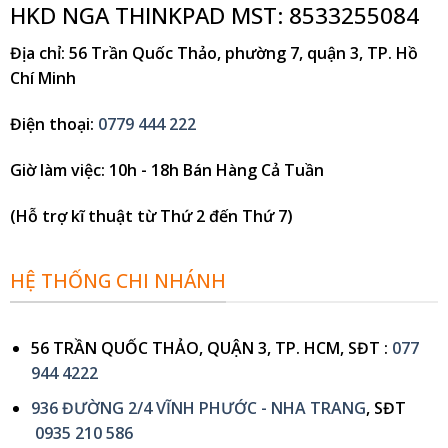
HKD NGA THINKPAD MST: 8533255084
Địa chỉ
: 56 Trần Quốc Thảo, phường 7, quận 3, TP. Hồ
Chí Minh
Điện thoại
:
0779 444 222
Giờ làm việc
: 10h - 18h Bán Hàng Cả Tuần
(Hỗ trợ kĩ thuật từ Thứ 2 đến Thứ 7)
HỆ THỐNG CHI NHÁNH
56 TRẦN QUỐC THẢO, QUẬN 3, TP. HCM, SĐT :
077
944 4222
936 ĐƯỜNG 2/4 VĨNH PHƯỚC - NHA TRANG
, SĐT
0935 210 586