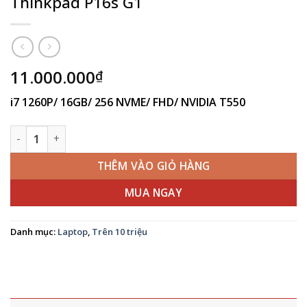
Thinkpad P16s G1
11.000.000
₫
i7 1260P/ 16GB/ 256 NVME/ FHD/ NVIDIA T550
Thinkpad P16s G1 số lượng
THÊM VÀO GIỎ HÀNG
MUA NGAY
Danh mục:
Laptop
,
Trên 10 triệu