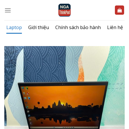
Bỏ
qua
nội
dung
Laptop
Giới thiệu
Chính sách bảo hành
Liên hệ