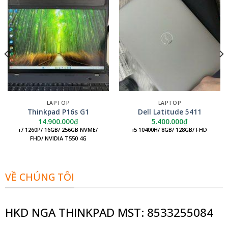
LAPTOP
LAPTOP
Thinkpad P16s G1
Dell Latitude 5411
14.900.000
₫
5.400.000
₫
i7 1260P/ 16GB/ 256GB NVME/
i5 10400H/ 8GB/ 128GB/ FHD
FHD/ NVIDIA T550 4G
VỀ CHÚNG TÔI
HKD NGA THINKPAD MST: 8533255084