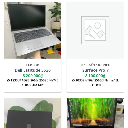
LAPTOP
TỪ 5 ĐẾN 10 TRIỆU
Dell Latitude 5530
Surface Pro 7
8.200.000
₫
8.100.000
₫
i5 1235U/ 16GB 2666/ 256GB NVME
i5 1035G4/ 8G/ 256GB Nvme/ 3k
/ HD/ CAM MIC
TOUCH