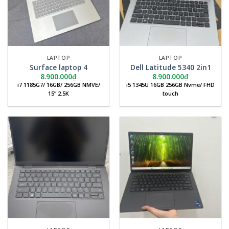
LAPTOP
LAPTOP
Surface laptop 4
Dell Latitude 5340 2in1
8.900.000
₫
8.900.000
₫
i7 1185G7/ 16GB/ 256GB NMVE/
i5 1345U 16GB 256GB Nvme/ FHD
15” 2.5K
touch