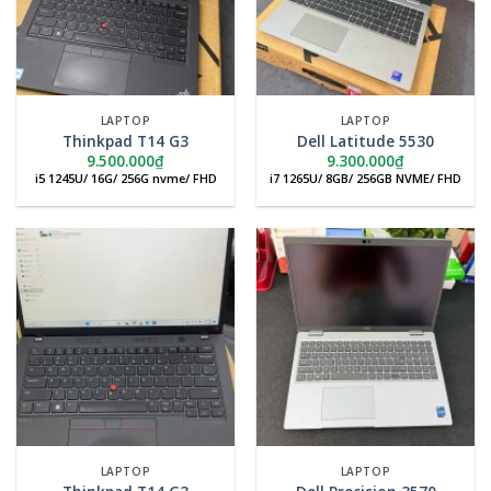
LAPTOP
LAPTOP
Thinkpad T14 G3
Dell Latitude 5530
9.500.000
₫
9.300.000
₫
i5 1245U/ 16G/ 256G nvme/ FHD
i7 1265U/ 8GB/ 256GB NVME/ FHD
LAPTOP
LAPTOP