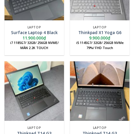
LAPTOP
LAPTOP
Surface Laptop 4 Black
Thinkpad X1 Yoga G6
11.900.000
₫
9.900.000
₫
i7 1185G7/ 32GB/ 256GB NVME/
i5 1145G7/ 32GB/ 256GB NVMe
MÀN 2.2K TOUCH
79%/ FHD Touch
LAPTOP
LAPTOP
Thinkpad T14 G3
Thinkpad T14 G3