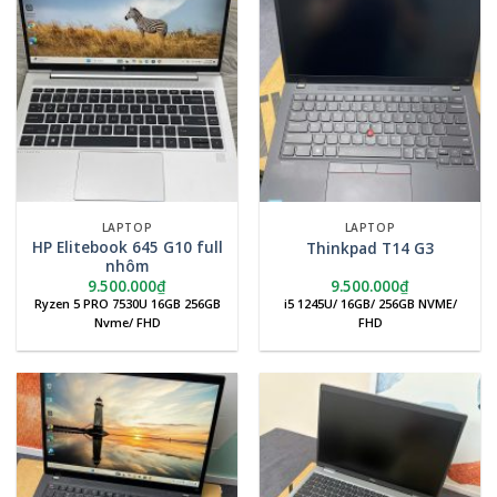
LAPTOP
LAPTOP
HP Elitebook 645 G10 full
Thinkpad T14 G3
nhôm
9.500.000
₫
9.500.000
₫
Ryzen 5 PRO 7530U 16GB 256GB
i5 1245U/ 16GB/ 256GB NVME/
Nvme/ FHD
FHD