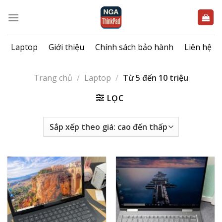
Bỏ
qua
nội
dung
Laptop
Giới thiệu
Chính sách bảo hành
Liên hệ
Trang chủ
/
Laptop
/
Từ 5 đến 10 triệu
LỌC