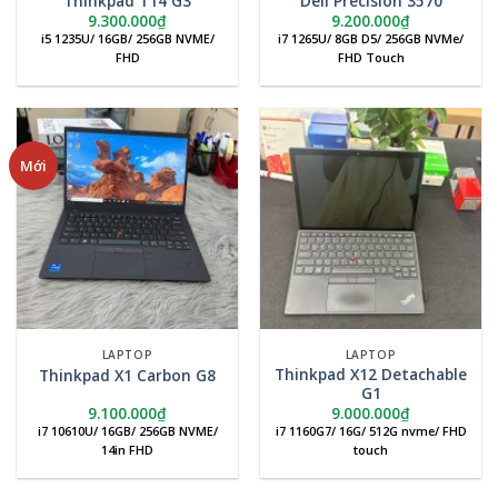
Thinkpad T14 G3
Dell Precision 3570
9.300.000
₫
9.200.000
₫
i5 1235U/ 16GB/ 256GB NVME/
i7 1265U/ 8GB D5/ 256GB NVMe/
FHD
FHD Touch
Mới
LAPTOP
LAPTOP
Thinkpad X12 Detachable
Thinkpad X1 Carbon G8
G1
9.100.000
₫
9.000.000
₫
i7 10610U/ 16GB/ 256GB NVME/
i7 1160G7/ 16G/ 512G nvme/ FHD
14in FHD
touch