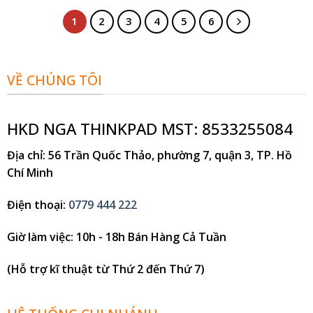
1
2
3
4
5
6
VỀ CHÚNG TÔI
HKD NGA THINKPAD MST: 8533255084
Địa chỉ
: 56 Trần Quốc Thảo, phường 7, quận 3, TP. Hồ
Chí Minh
Điện thoại
:
0779 444 222
Giờ làm việc
: 10h - 18h Bán Hàng Cả Tuần
(Hỗ trợ kĩ thuật từ Thứ 2 đến Thứ 7)