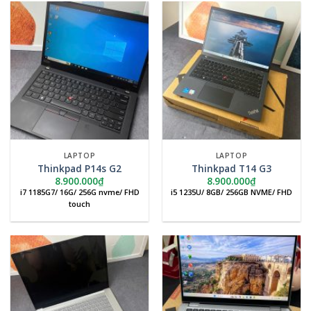
LAPTOP
LAPTOP
Thinkpad P14s G2
Thinkpad T14 G3
8.900.000
₫
8.900.000
₫
i7 1185G7/ 16G/ 256G nvme/ FHD
i5 1235U/ 8GB/ 256GB NVME/ FHD
touch